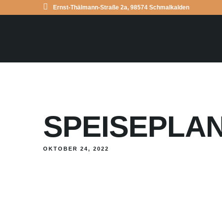
Ernst-Thälmann-Straße 2a, 98574 Schmalkalden
SPEISEPLAN 
OKTOBER 24, 2022