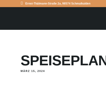
Ernst-Thälmann-Straße 2a, 98574 Schmalkalden
SPEISEPLAN 
MÄRZ 15, 2024