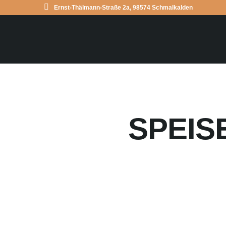
Ernst-Thälmann-Straße 2a, 98574 Schmalkalden
SPEISE