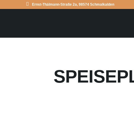
Ernst-Thälmann-Straße 2a, 98574 Schmalkalden
SPEISEPL