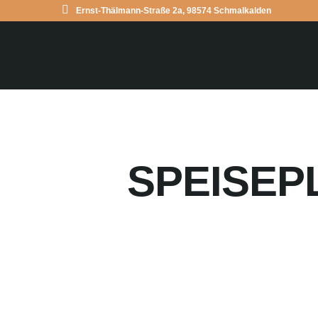
Ernst-Thälmann-Straße 2a, 98574 Schmalkalden
SPEISEPL